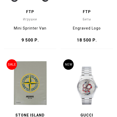
FTP
FTP
Игрушки
Биты
Mini Sprinter Van
Engraved Logo
9 500 Р.
18 500 Р.
SALE
NEW
STONE ISLAND
GUCCI