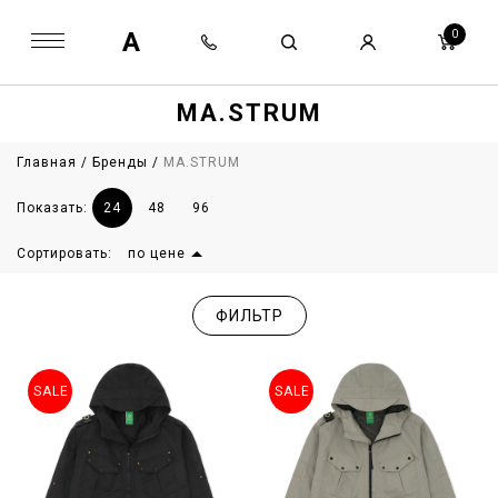
A
0
MA.STRUM
Главная
/
Бренды
/
MA.STRUM
Показать:
24
48
96
Сортировать:
по цене
ФИЛЬТР
SALE
SALE