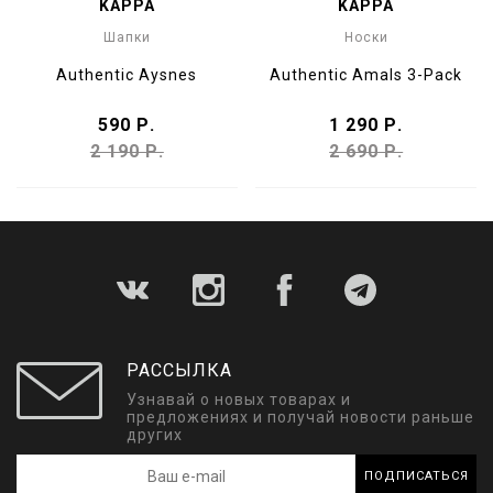
KAPPA
KAPPA
Шапки
Носки
Authentic Aysnes
Authentic Amals 3-Pack
590 Р.
1 290 Р.
2 190 Р.
2 690 Р.
РАССЫЛКА
Узнавай о новых товарах и
предложениях и получай новости раньше
других
ПОДПИСАТЬСЯ