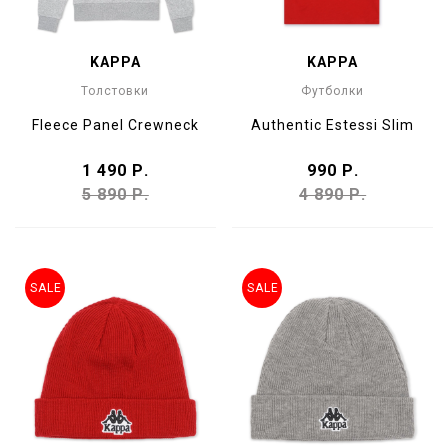
KAPPA
KAPPA
Толстовки
Футболки
Fleece Panel Crewneck
Authentic Estessi Slim
1 490 Р.
990 Р.
5 890 Р.
4 890 Р.
SALE
SALE