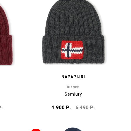
NAPAPIJRI
Шапки
Semiury
Р.
4 900 Р.
6 490 Р.