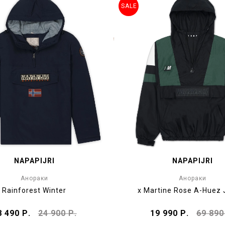
SALE
NAPAPIJRI
NAPAPIJRI
Анораки
Анораки
Rainforest Winter
x Martine Rose A-Huez 
8 490 Р.
24 900 Р.
19 990 Р.
69 890