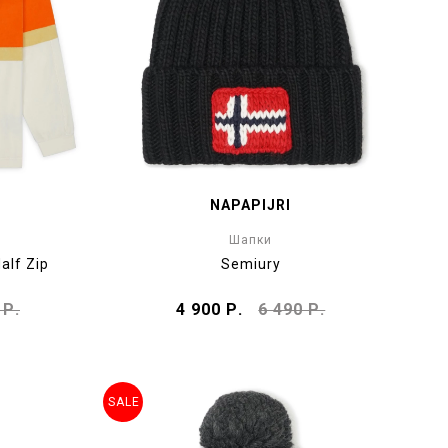
NAPAPIJRI
Шапки
alf Zip
Semiury
 Р.
4 900 Р.
6 490 Р.
SALE