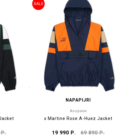
SALE
NAPAPIJRI
Анораки
Jacket
x Martine Rose A-Huez Jacket
 Р.
19 990 Р.
69 890 Р.