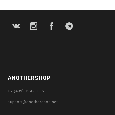
ANOTHERSHOP
+7 (499) 394 63 35
support@anothershop.net