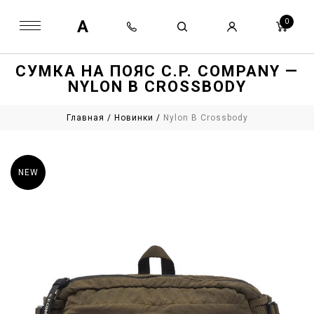
A
0
СУМКА НА ПОЯС C.P. COMPANY —
NYLON B CROSSBODY
Главная
/
Новинки
/
Nylon B Crossbody
NEW