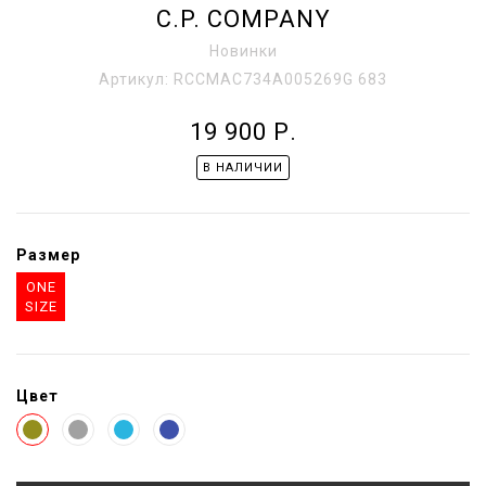
C.P. COMPANY
Новинки
Артикул:
RCCMAC734A005269G 683
19 900
Р.
В НАЛИЧИИ
Размер
ONE
SIZE
Цвет